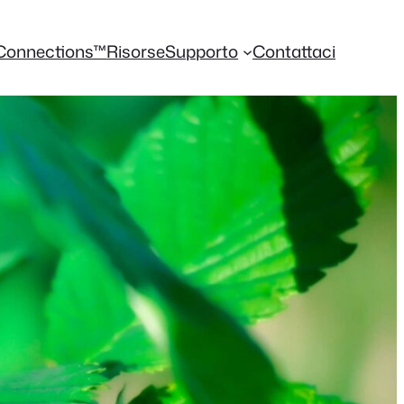
 Connections™
Risorse
Supporto
Contattaci